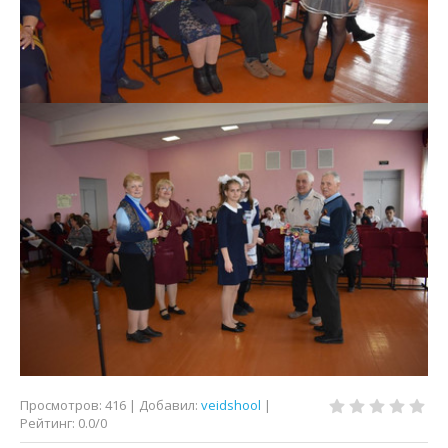
Просмотров
:
416
|
Добавил
:
veidshool
|
Рейтинг
:
0.0
/
0