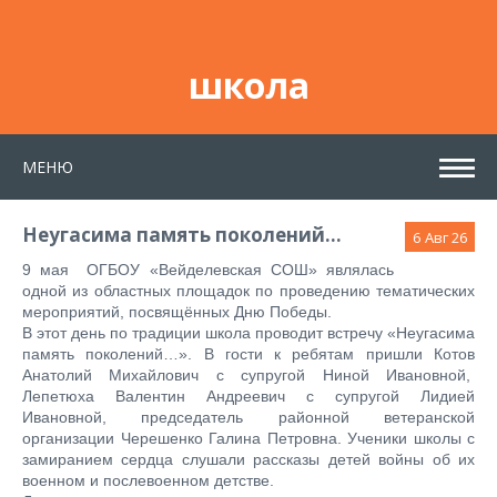
школа
МЕНЮ
Неугасима память поколений…
6
Авг 26
9 мая ОГБОУ «Вейделевская СОШ» являлась
одной из областных площадок по проведению тематических
мероприятий, посвящённых Дню Победы.
В этот день по традиции школа проводит встречу «Неугасима
память поколений…». В гости к ребятам пришли Котов
Анатолий Михайлович с супругой Ниной Ивановной,
Лепетюха Валентин Андреевич с супругой Лидией
Ивановной, председатель районной ветеранской
организации Черешенко Галина Петровна. Ученики школы с
замиранием сердца слушали рассказы детей войны об их
военном и послевоенном детстве.