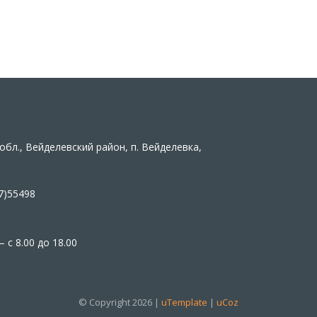
обл., Вейделевский район, п. Вейделевка,
7)55498
 с 8.00 до 18.00
© Copyright 2026 |
uTemplate
|
uCoz