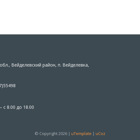
обл., Вейделевский район, п. Вейделевка,
7)55498
 с 8.00 до 18.00
© Copyright 2026 |
uTemplate
|
uCoz