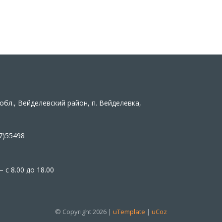
обл., Вейделевский район, п. Вейделевка,
7)55498
 с 8.00 до 18.00
© Copyright 2026 |
uTemplate
|
uCoz