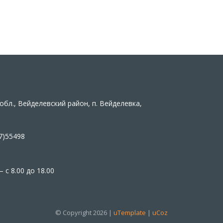
обл., Вейделевский район, п. Вейделевка,
7)55498
 с 8.00 до 18.00
© Copyright 2026 |
uTemplate
|
uCoz