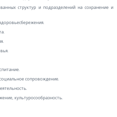
ованных структур и подразделений на сохранение и
здоровьесбережения.
а.
я.
вья.
спитание.
социальное сопровождение.
еятельность.
жение, культуросообразность.