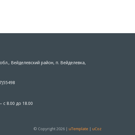
обл., Вейделевский район, п. Вейделевка,
7)55498
 с 8.00 до 18.00
© Copyright 2026 |
uTemplate
|
uCoz