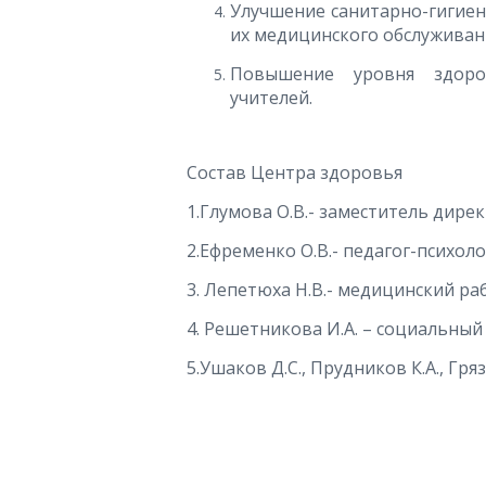
Улучшение санитарно-гигиен
их медицинского обслуживан
Повышение уровня здоров
учителей.
Состав Центра здоровья
1.Глумова О.В.- заместитель дир
2.Ефременко О.В.- педагог-психоло
3. Лепетюха Н.В.- медицинский ра
4. Решетникова И.А. – социальный
5.Ушаков Д.С., Прудников К.А., Гря